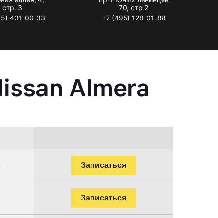
стр. 3
70, стр 2
95) 431-00-33
+7 (495) 128-01-88
issan Almera
.
Записаться
.
Записаться