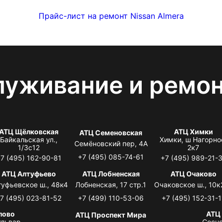
Прайс-лист на ремонт Nissan Almera
луживание и ремо
АТЦ Щёлковская
АТЦ Химки
АТЦ Семеновская
Байкальская ул.,
Химки, ш Нагорно
Семёновский пер, 4А
1/3с12
2к7
+7 (495) 085-74-61
7 (495) 162-90-81
+7 (495) 989-21-
АТЦ Алтуфьево
АТЦ Лобненская
АТЦ Очаково
туфьевское ш., 48к4
Лобненская, 17 стр.1
Очаковское ш., 10к
7 (495) 023-81-52
+7 (499) 110-53-06
+7 (495) 152-31-1
лово
АТЦ
АТЦ Проспект Мира
львар,
Сосно