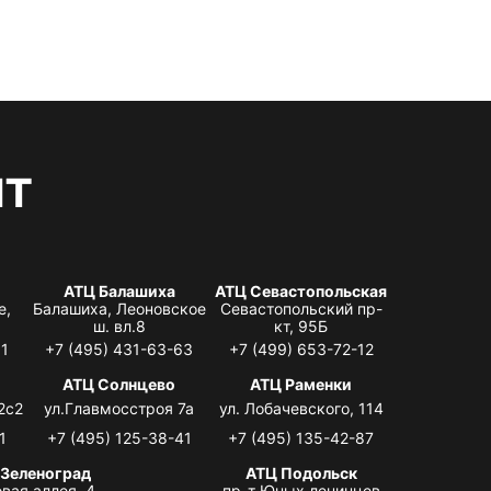
нт
АТЦ Балашиха
АТЦ Севастопольская
е,
Балашиха, Леоновское
Севастопольский пр-
ш. вл.8
кт, 95Б
31
+7 (495) 431-63-63
+7 (499) 653-72-12
АТЦ Солнцево
АТЦ Раменки
2с2
ул.Главмосстроя 7а
ул. Лобачевского, 114
1
+7 (495) 125-38-41
+7 (495) 135-42-87
 Зеленоград
АТЦ Подольск
вая аллея, 4,
пр-т Юных ленинцев