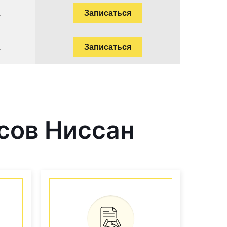
.
Записаться
.
Записаться
сов Ниссан