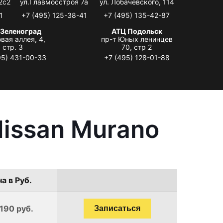
2с2
ул.Главмосстроя 7а
ул. Лобачевского, 114
1
+7 (495) 125-38-41
+7 (495) 135-42-87
 Зеленоград
АТЦ Подольск
вая аллея, 4,
пр-т Юных ленинцев
стр. 3
70, стр 2
95) 431-00-33
+7 (495) 128-01-88
issan Murano
а в Руб.
1190 руб.
Записаться