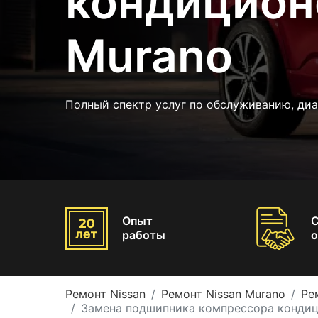
кондицион
Murano
Полный спектр услуг по обслуживанию, диа
Опыт
работы
о
Ремонт Nissan
Ремонт Nissan Murano
Ре
Замена подшипника компрессора кондиц