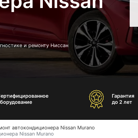
ера Nissan
гностике и ремонту Ниссан
Сертифицированное
Гарантия
борудование
до 2 лет
монт автокондиционера Nissan Murano
ионера Nissan Murano