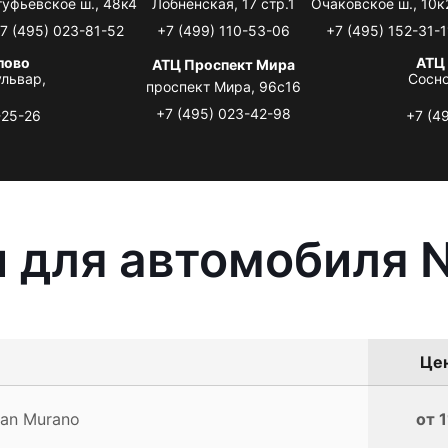
туфьевское ш., 48к4
Лобненская, 17 стр.1
Очаковское ш., 10к
7 (495) 023-81-52
+7 (499) 110-53-06
+7 (495) 152-31-1
лово
АТЦ
АТЦ Проспект Мира
львар,
Сосно
проспект Мира, 96с16
+7 (495) 023-42-98
-25-26
+7 (4
 для автомобиля N
Цен
an Murano
от 