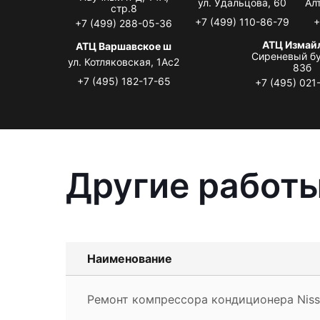
ул. Удальцова, 60
Ал
стр.8
+7 (499) 110-86-79
+
+7 (499) 288-05-36
АТЦ Измай
АТЦ Варшавское ш
Сиреневый бу
ул. Котляковская, 1Ас2
83б
+7 (495) 182-17-65
+7 (495) 021
Другие работы
Наименование
Ремонт компрессора кондиционера Niss