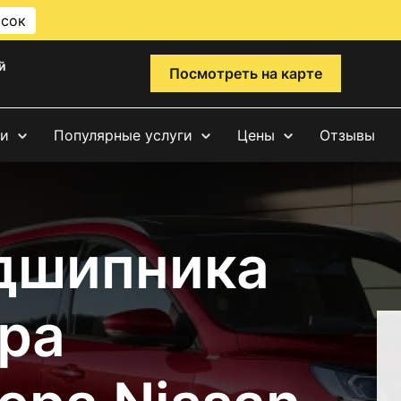
исок
й
Посмотреть на карте
ги
Популярные услуги
Цены
Отзывы
дшипника
ра