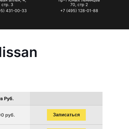
стр. 3
70, стр 2
95) 431-00-33
+7 (495) 128-01-88
issan
в Руб.
90 руб.
Записаться