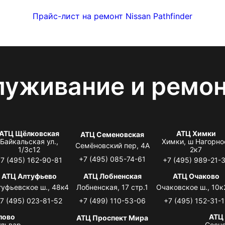
Прайс-лист на ремонт Nissan Pathfinder
луживание и ремо
АТЦ Щёлковская
АТЦ Химки
АТЦ Семеновская
Байкальская ул.,
Химки, ш Нагорно
Семёновский пер, 4А
1/3с12
2к7
+7 (495) 085-74-61
7 (495) 162-90-81
+7 (495) 989-21-
АТЦ Алтуфьево
АТЦ Лобненская
АТЦ Очаково
туфьевское ш., 48к4
Лобненская, 17 стр.1
Очаковское ш., 10к
7 (495) 023-81-52
+7 (499) 110-53-06
+7 (495) 152-31-1
лово
АТЦ
АТЦ Проспект Мира
львар,
Сосно