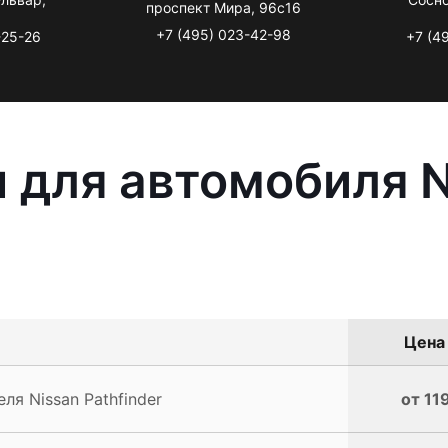
проспект Мира, 96с16
+7 (495) 023-42-98
-25-26
+7 (4
 для автомобиля N
Цена 
я Nissan Pathfinder
от 11