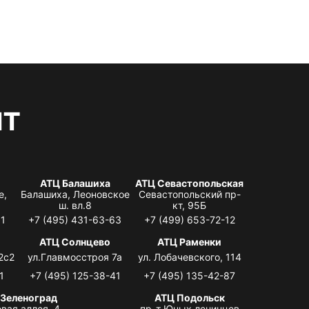
нт
АТЦ Балашиха
АТЦ Севастопольская
е,
Балашиха, Леоновское
Севастопольский пр-
ш. вл.8
кт, 95Б
31
+7 (495) 431-63-63
+7 (499) 653-72-12
АТЦ Солнцево
АТЦ Раменки
2с2
ул.Главмосстроя 7а
ул. Лобачевского, 114
1
+7 (495) 125-38-41
+7 (495) 135-42-87
 Зеленоград
АТЦ Подольск
вая аллея, 4,
пр-т Юных ленинцев