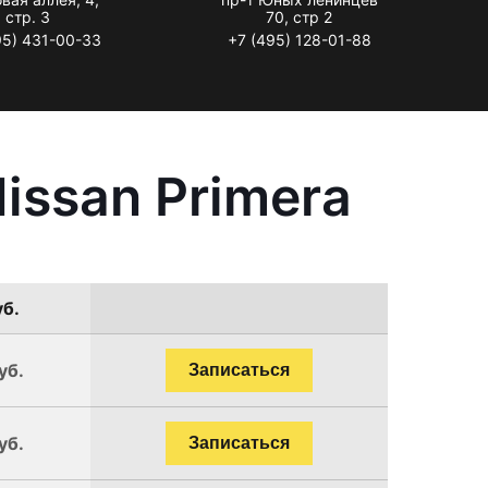
стр. 3
70, стр 2
95) 431-00-33
+7 (495) 128-01-88
issan Primera
уб.
уб.
Записаться
уб.
Записаться