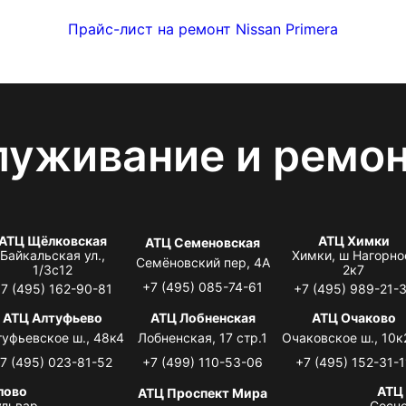
Прайс-лист на ремонт Nissan Primera
луживание и ремо
АТЦ Щёлковская
АТЦ Химки
АТЦ Семеновская
Байкальская ул.,
Химки, ш Нагорно
Семёновский пер, 4А
1/3с12
2к7
+7 (495) 085-74-61
7 (495) 162-90-81
+7 (495) 989-21-
АТЦ Алтуфьево
АТЦ Лобненская
АТЦ Очаково
туфьевское ш., 48к4
Лобненская, 17 стр.1
Очаковское ш., 10к
7 (495) 023-81-52
+7 (499) 110-53-06
+7 (495) 152-31-1
лово
АТЦ
АТЦ Проспект Мира
львар,
Сосно