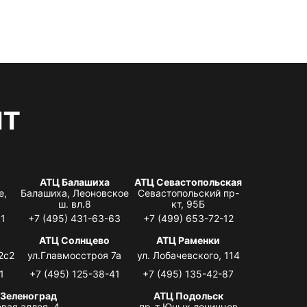
нт
АТЦ Балашиха
АТЦ Севастопольская
е,
Балашиха, Леоновское
Севастопольский пр-
ш. вл.8
кт, 95Б
31
+7 (495) 431-63-63
+7 (499) 653-72-12
АТЦ Солнцево
АТЦ Раменки
2с2
ул.Главмосстроя 7а
ул. Лобачевского, 114
1
+7 (495) 125-38-41
+7 (495) 135-42-87
 Зеленоград
АТЦ Подольск
вая аллея, 4,
пр-т Юных ленинцев