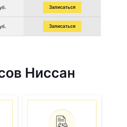
уб.
Записаться
уб.
Записаться
сов Ниссан