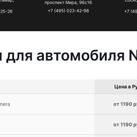
проспект Мира, 96с16
+7 (495) 023-42-98
-25-26
+7 (4
 для автомобиля N
Цена в Р
mera
от 1190 р
от 1190 р