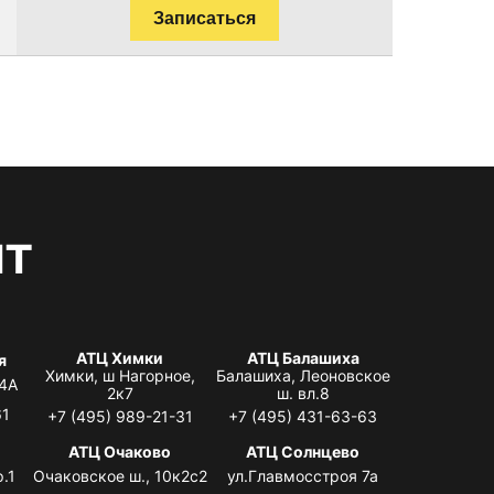
Записаться
нт
АТЦ Химки
АТЦ Балашиха
я
Химки, ш Нагорное,
Балашиха, Леоновское
 4А
2к7
ш. вл.8
61
+7 (495) 989-21-31
+7 (495) 431-63-63
я
АТЦ Очаково
АТЦ Солнцево
.1
Очаковское ш., 10к2с2
ул.Главмосстроя 7а