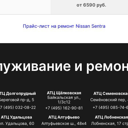
от 6590 руб.
Прайс-лист на ремонт Nissan Sentra
луживание и ремо
АТЦ Щёлковская
ТЦ Долгопрудный
АТЦ Семеновска
Байкальская ул.,
Береговой пр-д, 5
Семёновский пер,
1/3с12
7 (495) 032-08-22
+7 (495) 085-74-
+7 (495) 162-90-81
АТЦ Удальцова
АТЦ Алтуфьево
АТЦ Лобненска
ул. Удальцова, 60
Алтуфьевское ш., 48к4
Лобненская, 17 стр