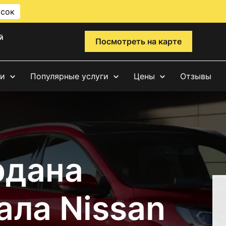
исок
й
Посмотреть на карте
ги
Популярные услуги
Цены
Отзывы
рдана
ала Nissan