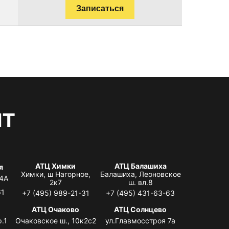
Записаться
нт
АТЦ Химки
АТЦ Балашиха
я
Химки, ш Нагорное,
Балашиха, Леоновское
 4А
2к7
ш. вл.8
61
+7 (495) 989-21-31
+7 (495) 431-63-63
я
АТЦ Очаково
АТЦ Солнцево
.1
Очаковское ш., 10к2с2
ул.Главмосстроя 7а