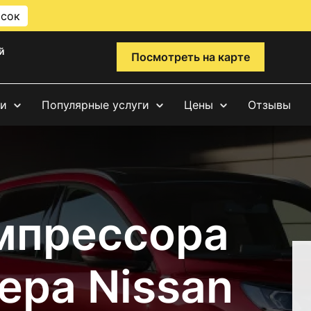
исок
й
Посмотреть на карте
ги
Популярные услуги
Цены
Отзывы
мпрессора
ера Nissan