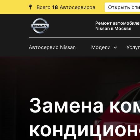
Всего
18
Автосервисов
Открыть сп
Ремонт автомобиле
Nissan в Москве
Автосервис Nissan
Модели
Услу
Замена ко
кондицион