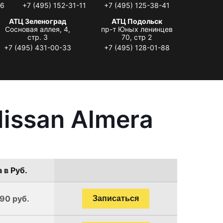
06
+7 (495) 152-31-11
+7 (495) 125-38-41
АТЦ Зеленоград
АТЦ Подольск
Сосновая аллея, 4,
пр-т Юных ленинцев
стр. 3
70, стр 2
+7 (495) 431-00-33
+7 (495) 128-01-88
issan Almera
 в Руб.
190 руб.
Записаться