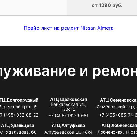
от 1290 руб.
Прайс-лист на ремонт Nissan Almera
луживание и ремо
АТЦ Щёлковская
ТЦ Долгопрудный
АТЦ Семеновска
Байкальская ул.,
Береговой пр-д, 5
Семёновский пер,
1/3с12
7 (495) 032-08-22
+7 (495) 085-74-
+7 (495) 162-90-81
АТЦ Удальцова
АТЦ Алтуфьево
АТЦ Лобненска
ул. Удальцова, 60
Алтуфьевское ш., 48к4
Лобненская, 17 стр