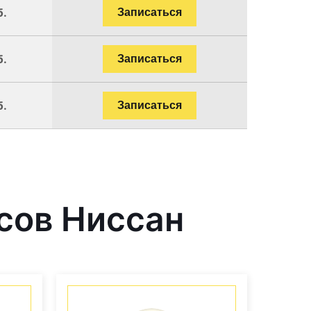
б.
Записаться
б.
Записаться
б.
Записаться
сов Ниссан