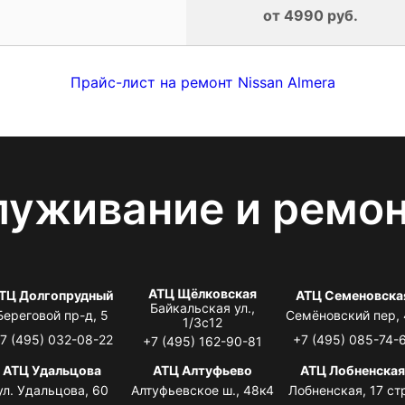
от 4990 руб.
Прайс-лист на ремонт Nissan Almera
луживание и ремо
АТЦ Щёлковская
ТЦ Долгопрудный
АТЦ Семеновска
Байкальская ул.,
Береговой пр-д, 5
Семёновский пер,
1/3с12
7 (495) 032-08-22
+7 (495) 085-74-
+7 (495) 162-90-81
АТЦ Удальцова
АТЦ Алтуфьево
АТЦ Лобненска
ул. Удальцова, 60
Алтуфьевское ш., 48к4
Лобненская, 17 стр