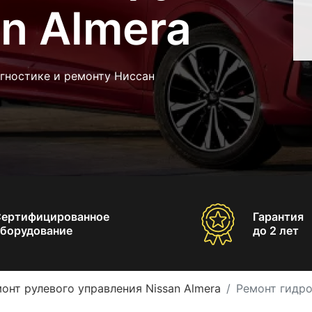
an Almera
гностике и ремонту Ниссан
Сертифицированное
Гарантия
борудование
до 2 лет
онт рулевого управления Nissan Almera
Ремонт гидро