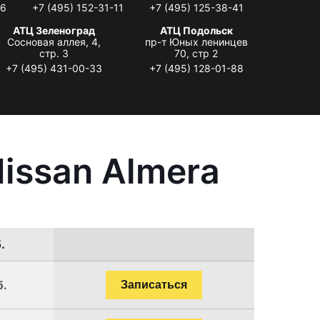
06
+7 (495) 152-31-11
+7 (495) 125-38-41
АТЦ Зеленоград
АТЦ Подольск
Сосновая аллея, 4,
пр-т Юных ленинцев
стр. 3
70, стр 2
+7 (495) 431-00-33
+7 (495) 128-01-88
issan Almera
.
б.
Записаться