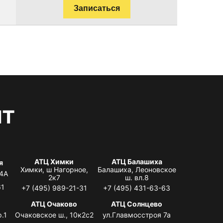
Записаться
нт
АТЦ Химки
АТЦ Балашиха
я
Химки, ш Нагорное,
Балашиха, Леоновское
 4А
2к7
ш. вл.8
61
+7 (495) 989-21-31
+7 (495) 431-63-63
я
АТЦ Очаково
АТЦ Солнцево
.1
Очаковское ш., 10к2с2
ул.Главмосстроя 7а