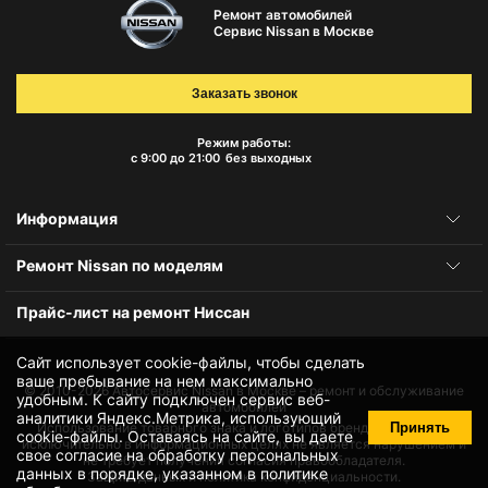
Ремонт автомобилей
Сервис Nissan в Москве
Заказать звонок
Режим работы:
с 9:00 до 21:00
без выходных
Информация
Ремонт Nissan по моделям
Прайс-лист на ремонт Ниссан
Сайт использует cookie-файлы, чтобы сделать
ваше пребывание на нем максимально
© 2010-2026
Автосервис Nissan в Москве – ремонт и обслуживание
удобным. К cайту подключен сервис веб-
автомобилей
аналитики Яндекс.Метрика, использующий
Принять
Использование товарного знака и логотипов бренда происходит
cookie-файлы
. Оставаясь на сайте, вы даете
исключительно в информационных целях не является нарушением и
свое
согласие на обработку персональных
не требует получения согласия правообладателя.
данных
в порядке, указанном в
политике
Защита данных и политика конфиденциальности.