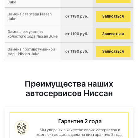
Juke
Замена стартера Nissan
от 1190 руб.
Записаться
Juke
Замена регулятора
от 1190 руб.
Записаться
холостого хода Nissan Juke
Замена противотуманной
от 1190 руб.
Записаться
фары Nissan Juke
Преимущества наших
автосервисов Ниссан
Гарантия 2 года
Мы уверены в качестве своих материалов и
комплектующих, и даем на них гарантию 2 года.