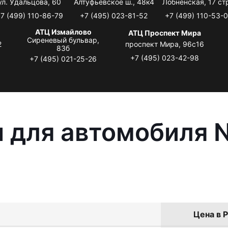
ул. Удальцова, 60
Алтуфьевское ш., 48к4
Лобненская, 17 стр
7 (499) 110-86-79
+7 (495) 023-81-52
+7 (499) 110-53-
АТЦ Измайлово
АТЦ Проспект Мира
Сиреневый бульвар,
2
проспект Мира, 96с16
83б
+7 (495) 023-42-98
+7 (495) 021-25-26
 для автомобиля N
Цена в Р