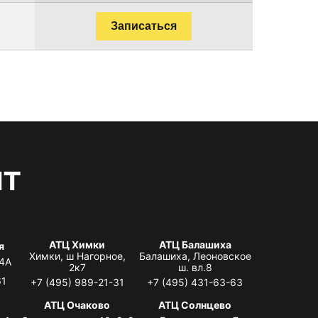
Записаться
нт
АТЦ Химки
АТЦ Балашиха
я
Химки, ш Нагорное,
Балашиха, Леоновское
 4А
2к7
ш. вл.8
61
+7 (495) 989-21-31
+7 (495) 431-63-63
я
АТЦ Очаково
АТЦ Солнцево