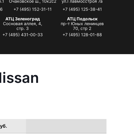
.1
Очаковское ш., 10к2с2
ул.Главмосстроя 7а
06
+7 (495) 152-31-11
+7 (495) 125-38-41
АТЦ Зеленоград
АТЦ Подольск
Сосновая аллея, 4,
пр-т Юных ленинцев
стр. 3
70, стр 2
+7 (495) 431-00-33
+7 (495) 128-01-88
issan
уб.