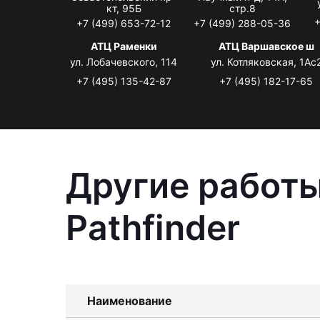
кт, 95Б
стр.8
+
+7 (499) 653-72-12
+7 (499) 288-05-36
АТЦ Раменки
АТЦ Варшавское ш
ул. Лобачевского, 114
ул. Котляковская, 1Ас
+7 (495) 135-42-87
+7 (495) 182-17-65
Другие работы
Pathfinder
Наименование