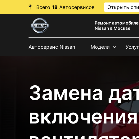
Всего
18
Автосервисов
Открыть сп
Ремонт автомобиле
Nissan в Москве
Автосервис Nissan
Модели
Услу
Замена да
включения