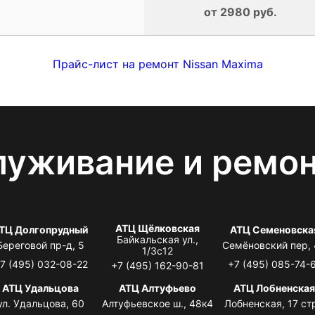
от 2980 руб.
Прайс-лист на ремонт Nissan Maxima
луживание и ремо
АТЦ Щёлковская
ТЦ Долгопрудный
АТЦ Семеновска
Байкальская ул.,
Береговой пр-д, 5
Семёновский пер,
1/3с12
7 (495) 032-08-22
+7 (495) 085-74-
+7 (495) 162-90-81
АТЦ Удальцова
АТЦ Алтуфьево
АТЦ Лобненска
ул. Удальцова, 60
Алтуфьевское ш., 48к4
Лобненская, 17 стр