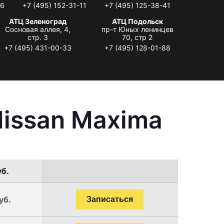
06
+7 (495) 152-31-11
+7 (495) 125-38-41
АТЦ Зеленоград
АТЦ Подольск
Сосновая аллея, 4,
пр-т Юных ленинцев
стр. 3
70, стр 2
+7 (495) 431-00-33
+7 (495) 128-01-88
Nissan Maxima
уб.
уб.
Записаться