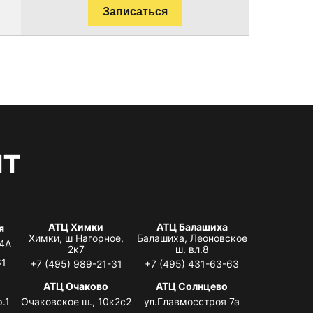
Записаться
нт
АТЦ Химки
АТЦ Балашиха
я
Химки, ш Нагорное,
Балашиха, Леоновское
 4А
2к7
ш. вл.8
61
+7 (495) 989-21-31
+7 (495) 431-63-63
я
АТЦ Очаково
АТЦ Солнцево
.1
Очаковское ш., 10к2с2
ул.Главмосстроя 7а