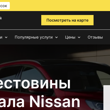
исок
й
Посмотреть на карте
ги
Популярные услуги
Цены
Отзывы
естовины
ала Nissan