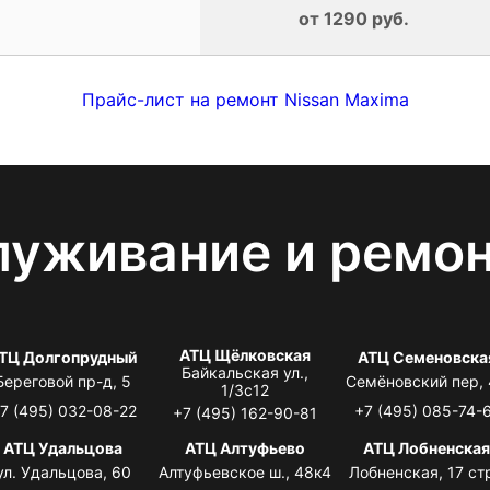
от 1290 руб.
Прайс-лист на ремонт Nissan Maxima
луживание и ремо
АТЦ Щёлковская
ТЦ Долгопрудный
АТЦ Семеновска
Байкальская ул.,
Береговой пр-д, 5
Семёновский пер,
1/3с12
7 (495) 032-08-22
+7 (495) 085-74-
+7 (495) 162-90-81
АТЦ Удальцова
АТЦ Алтуфьево
АТЦ Лобненска
ул. Удальцова, 60
Алтуфьевское ш., 48к4
Лобненская, 17 стр