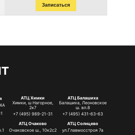
Записаться
нт
АТЦ Химки
АТЦ Балашиха
я
Химки, ш Нагорное,
Балашиха, Леоновское
 4А
2к7
ш. вл.8
61
+7 (495) 989-21-31
+7 (495) 431-63-63
я
АТЦ Очаково
АТЦ Солнцево
.1
Очаковское ш., 10к2с2
ул.Главмосстроя 7а