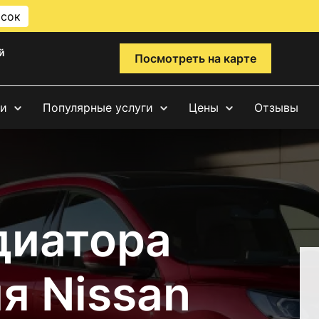
исок
й
Посмотреть на карте
ги
Популярные услуги
Цены
Отзывы
диатора
я Nissan