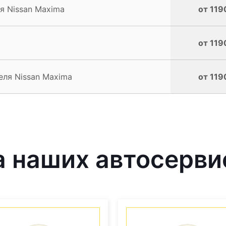
я Nissan Maxima
от 119
от 119
еля Nissan Maxima
от 119
 наших автосерви