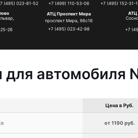
7 (495) 023-81-52
+7 (499) 110-53-06
+7 (495) 152-31-1
лово
АТЦ
АТЦ Проспект Мира
львар,
Сосно
проспект Мира, 96с16
+7 (495) 023-42-98
-25-26
+7 (4
 для автомобиля N
Цена в Руб.
te
от 1190 руб.