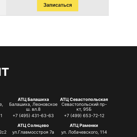
Записаться
нт
АТЦ Балашиха
АТЦ Севастопольская
е,
Балашиха, Леоновское
Севастопольский пр-
ш. вл.8
кт, 95Б
31
+7 (495) 431-63-63
+7 (499) 653-72-12
АТЦ Солнцево
АТЦ Раменки
2с2
ул.Главмосстроя 7а
ул. Лобачевского, 114