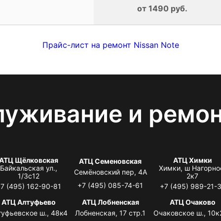
от 1490 руб.
Прайс-лист на ремонт Nissan Note
луживание и ремо
АТЦ Щёлковская
АТЦ Химки
АТЦ Семеновская
Байкальская ул.,
Химки, ш Нагорно
Семёновский пер, 4А
1/3с12
2к7
+7 (495) 085-74-61
7 (495) 162-90-81
+7 (495) 989-21-
АТЦ Алтуфьево
АТЦ Лобненская
АТЦ Очаково
туфьевское ш., 48к4
Лобненская, 17 стр.1
Очаковское ш., 10к