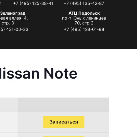
1
+7 (495) 125-38-41
+7 (495) 135-42-87
 Зеленоград
АТЦ Подольск
вая аллея, 4,
пр-т Юных ленинцев
стр. 3
70, стр 2
95) 431-00-33
+7 (495) 128-01-88
issan Note
Записаться