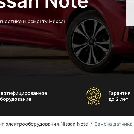
ssan Note
гностике и ремонту Ниссан
Сертифицированное
Гарантия
борудование
до 2 лет
нт электрооборудования Nissan Note
Замена датчика 