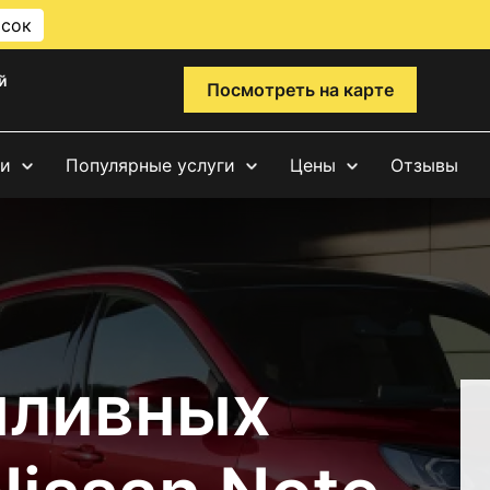
исок
й
Посмотреть на карте
ги
Популярные услуги
Цены
Отзывы
пливных