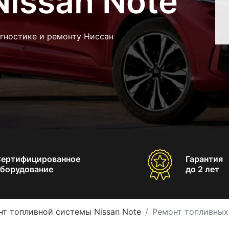
issan Note
гностике и ремонту Ниссан
Сертифицированное
Гарантия
борудование
до 2 лет
нт топливной системы Nissan Note
Ремонт топливных