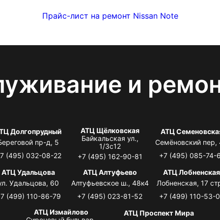
Прайс-лист на ремонт Nissan Note
луживание и ремо
АТЦ Щёлковская
ТЦ Долгопрудный
АТЦ Семеновска
Байкальская ул.,
Береговой пр-д, 5
Семёновский пер,
1/3с12
7 (495) 032-08-22
+7 (495) 085-74-
+7 (495) 162-90-81
АТЦ Удальцова
АТЦ Алтуфьево
АТЦ Лобненска
ул. Удальцова, 60
Алтуфьевское ш., 48к4
Лобненская, 17 стр
7 (499) 110-86-79
+7 (495) 023-81-52
+7 (499) 110-53-
АТЦ Измайлово
АТЦ Проспект Мира
Сиреневый бульвар,