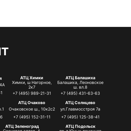
нт
АТЦ Химки
АТЦ Балашиха
я
Химки, ш Нагорное,
Балашиха, Леоновское
 4А
2к7
ш. вл.8
61
+7 (495) 989-21-31
+7 (495) 431-63-63
я
АТЦ Очаково
АТЦ Солнцево
.1
Очаковское ш., 10к2с2
ул.Главмосстроя 7а
06
+7 (495) 152-31-11
+7 (495) 125-38-41
АТЦ Зеленоград
АТЦ Подольск
Сосновая аллея, 4,
пр-т Юных ленинцев