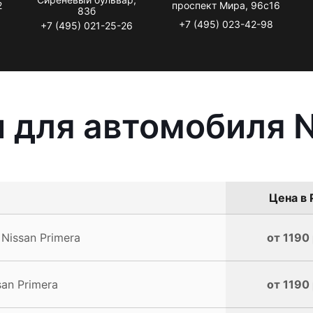
2
проспект Мира, 96с16
83б
+7 (495) 023-42-98
+7 (495) 021-25-26
 для автомобиля N
Цена в 
Nissan Primera
от 1190 
an Primera
от 1190 