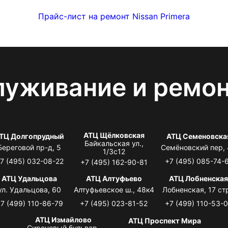
Прайс-лист на ремонт Nissan Primera
луживание и ремо
АТЦ Щёлковская
ТЦ Долгопрудный
АТЦ Семеновска
Байкальская ул.,
Береговой пр-д, 5
Семёновский пер,
1/3с12
7 (495) 032-08-22
+7 (495) 085-74-
+7 (495) 162-90-81
АТЦ Удальцова
АТЦ Алтуфьево
АТЦ Лобненска
ул. Удальцова, 60
Алтуфьевское ш., 48к4
Лобненская, 17 стр
7 (499) 110-86-79
+7 (495) 023-81-52
+7 (499) 110-53-
АТЦ Измайлово
АТЦ Проспект Мира
Сиреневый бульвар,