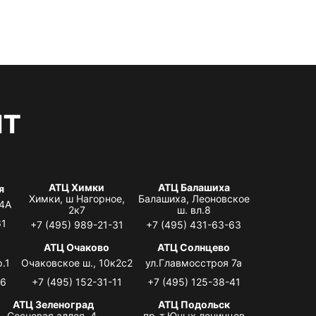
нт
АТЦ Химки
АТЦ Балашиха
я
Химки, ш Нагорное,
Балашиха, Леоновское
 4А
2к7
ш. вл.8
61
+7 (495) 989-21-31
+7 (495) 431-63-63
я
АТЦ Очаково
АТЦ Солнцево
.1
Очаковское ш., 10к2с2
ул.Главмосстроя 7а
06
+7 (495) 152-31-11
+7 (495) 125-38-41
АТЦ Зеленоград
АТЦ Подольск
Сосновая аллея, 4,
пр-т Юных ленинцев