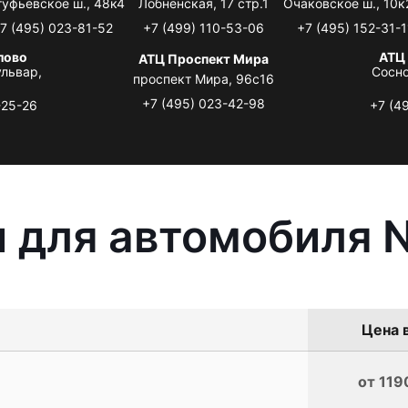
туфьевское ш., 48к4
Лобненская, 17 стр.1
Очаковское ш., 10к
7 (495) 023-81-52
+7 (499) 110-53-06
+7 (495) 152-31-1
лово
АТЦ
АТЦ Проспект Мира
львар,
Сосно
проспект Мира, 96с16
+7 (495) 023-42-98
-25-26
+7 (4
 для автомобиля N
Цена в
от 119