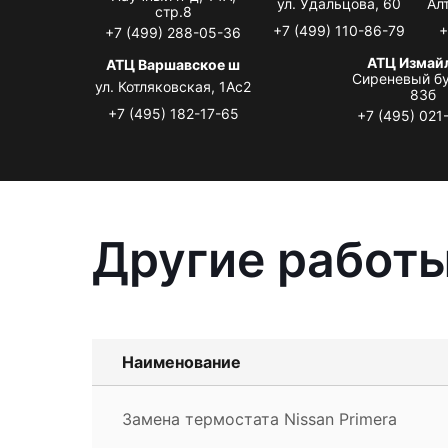
ул. Удальцова, 60
Ал
стр.8
+7 (499) 110-86-79
+
+7 (499) 288-05-36
АТЦ Измай
АТЦ Варшавское ш
Сиреневый бу
ул. Котляковская, 1Ас2
83б
+7 (495) 182-17-65
+7 (495) 021
Другие работы
Наименование
Замена термостата Nissan Primera