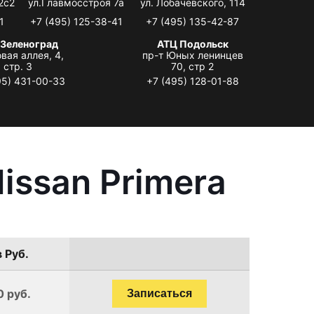
2с2
ул.Главмосстроя 7а
ул. Лобачевского, 114
1
+7 (495) 125-38-41
+7 (495) 135-42-87
 Зеленоград
АТЦ Подольск
вая аллея, 4,
пр-т Юных ленинцев
стр. 3
70, стр 2
95) 431-00-33
+7 (495) 128-01-88
issan Primera
 Руб.
0 руб.
Записаться