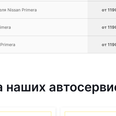
ля Nissan Primera
от 119
imera
от 119
Primera
от 119
 наших автосерви