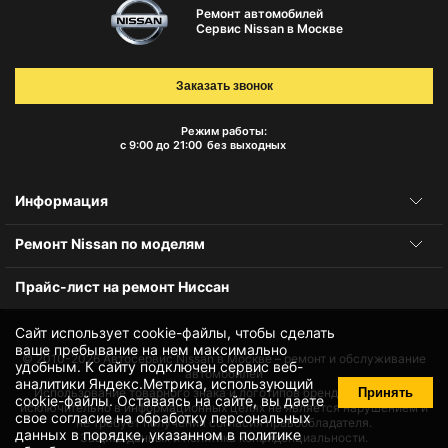
Ремонт автомобилей
Сервис Nissan в Москве
Заказать звонок
Режим работы:
с 9:00 до 21:00
без выходных
Информация
Ремонт Nissan по моделям
Прайс-лист на ремонт Ниссан
Сайт использует cookie-файлы, чтобы сделать
ваше пребывание на нем максимально
© 2010-2026
Автосервис Nissan в Москве – ремонт и обслуживание
удобным. К cайту подключен сервис веб-
автомобилей
аналитики Яндекс.Метрика, использующий
Принять
Использование товарного знака и логотипов бренда происходит
cookie-файлы
. Оставаясь на сайте, вы даете
исключительно в информационных целях не является нарушением и
свое
согласие на обработку персональных
не требует получения согласия правообладателя.
данных
в порядке, указанном в
политике
Защита данных и политика конфиденциальности.