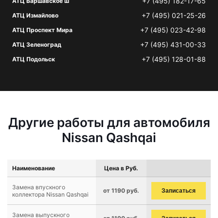
+7 (495) 182-17-65
АТЦ Варшавское ш
+7 (495) 021-25-26
АТЦ Измайлово
+7 (495) 023-42-98
АТЦ Проспект Мира
+7 (495) 431-00-33
АТЦ Зеленоград
+7 (495) 128-01-88
АТЦ Подольск
Другие работы для автомобиля
Nissan Qashqai
Наименование
Цена в Руб.
Замена впускного
от 1190 руб.
Записаться
коллектора Nissan Qashqai
Замена выпускного