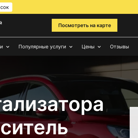
исок
й
Посмотреть на карте
ги
Популярные услуги
Цены
Отзывы
тализатора
аситель