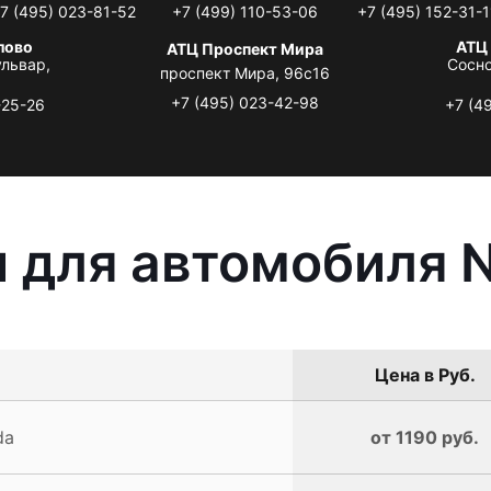
7 (495) 023-81-52
+7 (499) 110-53-06
+7 (495) 152-31-1
лово
АТЦ
АТЦ Проспект Мира
львар,
Сосно
проспект Мира, 96с16
+7 (495) 023-42-98
-25-26
+7 (4
 для автомобиля Ni
Цена в Руб.
da
от 1190 руб.