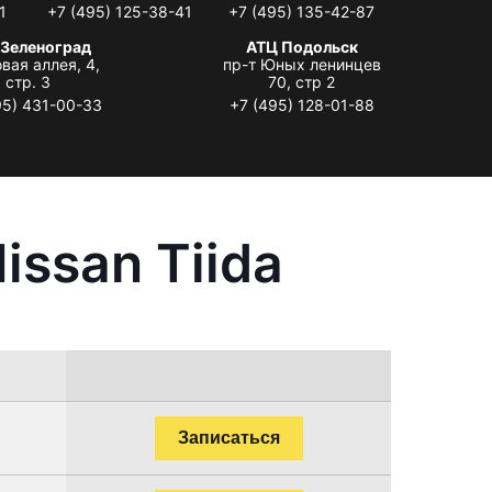
1
+7 (495) 125-38-41
+7 (495) 135-42-87
 Зеленоград
АТЦ Подольск
вая аллея, 4,
пр-т Юных ленинцев
стр. 3
70, стр 2
95) 431-00-33
+7 (495) 128-01-88
ssan Tiida
Записаться