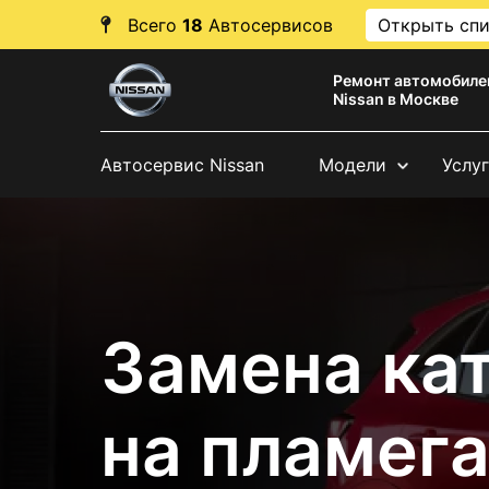
Всего
18
Автосервисов
Открыть сп
Ремонт автомобиле
Nissan в Москве
Автосервис Nissan
Модели
Услу
Замена ка
на пламег