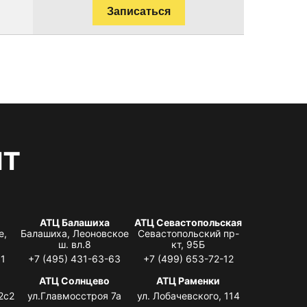
Записаться
нт
АТЦ Балашиха
АТЦ Севастопольская
е,
Балашиха, Леоновское
Севастопольский пр-
ш. вл.8
кт, 95Б
31
+7 (495) 431-63-63
+7 (499) 653-72-12
АТЦ Солнцево
АТЦ Раменки
2с2
ул.Главмосстроя 7а
ул. Лобачевского, 114