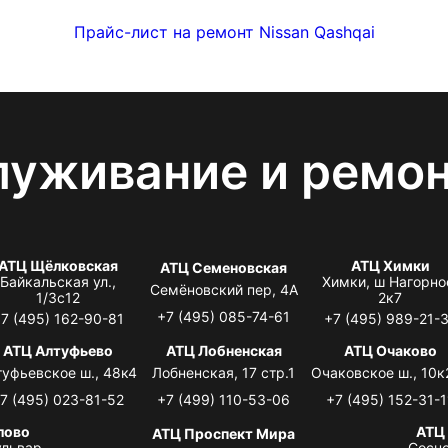
Прайс-лист на ремонт Nissan Qashqai
луживание и ремо
АТЦ Щёлковская
АТЦ Химки
АТЦ Семеновская
Байкальская ул.,
Химки, ш Нагорно
Семёновский пер, 4А
1/3с12
2к7
+7 (495) 085-74-61
7 (495) 162-90-81
+7 (495) 989-21-
АТЦ Алтуфьево
АТЦ Лобненская
АТЦ Очаково
туфьевское ш., 48к4
Лобненская, 17 стр.1
Очаковское ш., 10к
7 (495) 023-81-52
+7 (499) 110-53-06
+7 (495) 152-31-1
лово
АТЦ
АТЦ Проспект Мира
львар,
Сосно