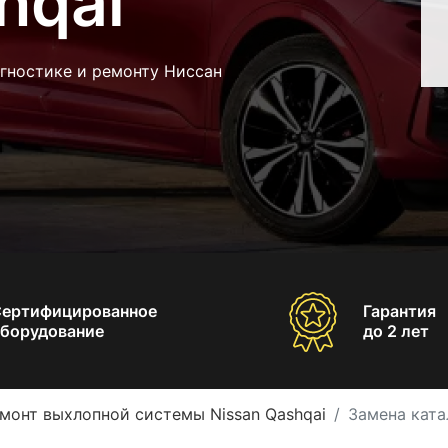
hqai
гностике и ремонту Ниссан
Сертифицированное
Гарантия
борудование
до 2 лет
монт выхлопной системы Nissan Qashqai
Замена ката