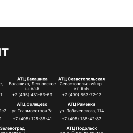
нт
АТЦ Балашиха
АТЦ Севастопольская
е,
Балашиха, Леоновское
Севастопольский пр-
ш. вл.8
кт, 95Б
31
+7 (495) 431-63-63
+7 (499) 653-72-12
АТЦ Солнцево
АТЦ Раменки
2с2
ул.Главмосстроя 7а
ул. Лобачевского, 114
1
+7 (495) 125-38-41
+7 (495) 135-42-87
 Зеленоград
АТЦ Подольск
вая аллея, 4,
пр-т Юных ленинцев