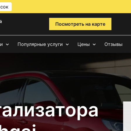
исок
й
Посмотреть на карте
ги
Популярные услуги
Цены
Отзывы
тализатора