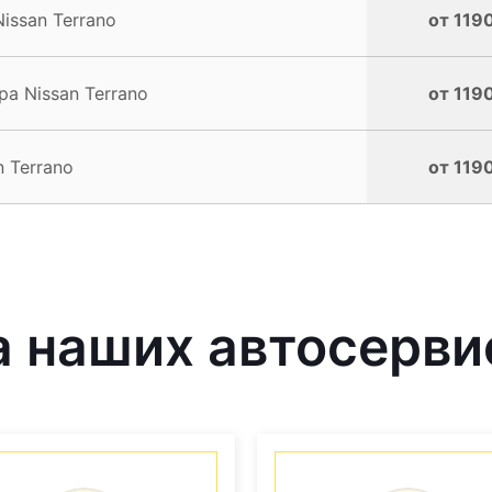
issan Terrano
от 1190
а Nissan Terrano
от 1190
 Terrano
от 1190
 наших автосерви