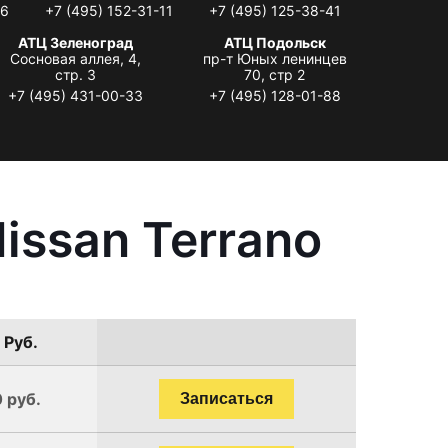
06
+7 (495) 152-31-11
+7 (495) 125-38-41
АТЦ Зеленоград
АТЦ Подольск
Сосновая аллея, 4,
пр-т Юных ленинцев
стр. 3
70, стр 2
+7 (495) 431-00-33
+7 (495) 128-01-88
issan Terrano
 Руб.
 руб.
Записаться