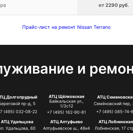
ера
от 2290 руб.
Прайс-лист на ремонт Nissan Terrano
луживание и ремо
АТЦ Щёлковская
ТЦ Долгопрудный
АТЦ Семеновска
Байкальская ул.,
Береговой пр-д, 5
Семёновский пер,
1/3с12
7 (495) 032-08-22
+7 (495) 085-74-
+7 (495) 162-90-81
АТЦ Удальцова
АТЦ Алтуфьево
АТЦ Лобненска
ул. Удальцова, 60
Алтуфьевское ш., 48к4
Лобненская, 17 стр