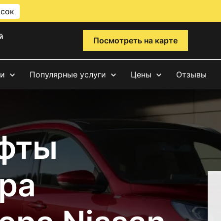
исок
й
Посмотреть на карте
ги
Популярные услуги
Цены
Отзывы
фты
ра