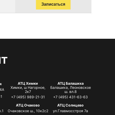
Записаться
нт
АТЦ Химки
АТЦ Балашиха
я
Химки, ш Нагорное,
Балашиха, Леоновское
 4А
2к7
ш. вл.8
61
+7 (495) 989-21-31
+7 (495) 431-63-63
я
АТЦ Очаково
АТЦ Солнцево
.1
Очаковское ш., 10к2с2
ул.Главмосстроя 7а