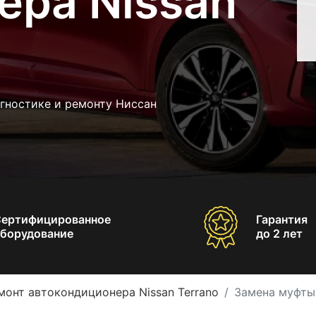
ера Nissan
гностике и ремонту Ниссан
Сертифицированное
Гарантия
борудование
до 2 лет
монт автокондиционера Nissan Terrano
Замена муфты 