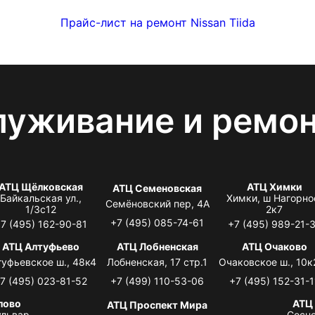
Прайс-лист на ремонт Nissan Tiida
луживание и ремо
АТЦ Щёлковская
АТЦ Химки
АТЦ Семеновская
Байкальская ул.,
Химки, ш Нагорно
Семёновский пер, 4А
1/3с12
2к7
+7 (495) 085-74-61
7 (495) 162-90-81
+7 (495) 989-21-
АТЦ Алтуфьево
АТЦ Лобненская
АТЦ Очаково
туфьевское ш., 48к4
Лобненская, 17 стр.1
Очаковское ш., 10к
7 (495) 023-81-52
+7 (499) 110-53-06
+7 (495) 152-31-1
лово
АТЦ
АТЦ Проспект Мира
львар,
Сосно