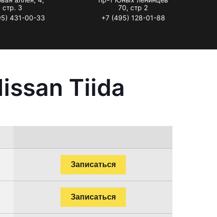
стр. 3
70, стр 2
95) 431-00-33
+7 (495) 128-01-88
ssan Tiida
Записаться
Записаться