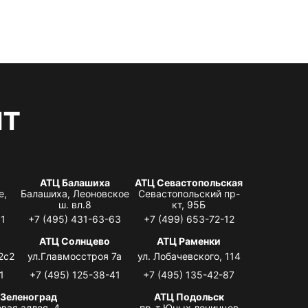
нт
АТЦ Балашиха
АТЦ Севастопольская
е,
Балашиха, Леоновское
Севастопольский пр-
ш. вл.8
кт, 95Б
31
+7 (495) 431-63-63
+7 (499) 653-72-12
АТЦ Солнцево
АТЦ Раменки
2с2
ул.Главмосстроя 7а
ул. Лобачевского, 114
1
+7 (495) 125-38-41
+7 (495) 135-42-87
 Зеленоград
АТЦ Подольск
вая аллея, 4,
пр-т Юных ленинцев