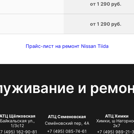
от 1 290 руб.
от 1 290 руб.
Прайс-лист на ремонт Nissan Tiida
луживание и ремо
АТЦ Щёлковская
АТЦ Химки
АТЦ Семеновская
Байкальская ул.,
Химки, ш Нагорно
Семёновский пер, 4А
1/3с12
2к7
+7 (495) 085-74-61
7 (495) 162-90-81
+7 (495) 989-21-