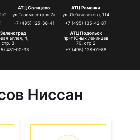
АТЦ Солнцево
АТЦ Раменки
2с2
ул.Главмосстроя 7а
ул. Лобачевского, 114
1
+7 (495) 125-38-41
+7 (495) 135-42-87
 Зеленоград
АТЦ Подольск
вая аллея, 4,
пр-т Юных ленинцев
стр. 3
70, стр 2
95) 431-00-33
+7 (495) 128-01-88
сов Ниссан