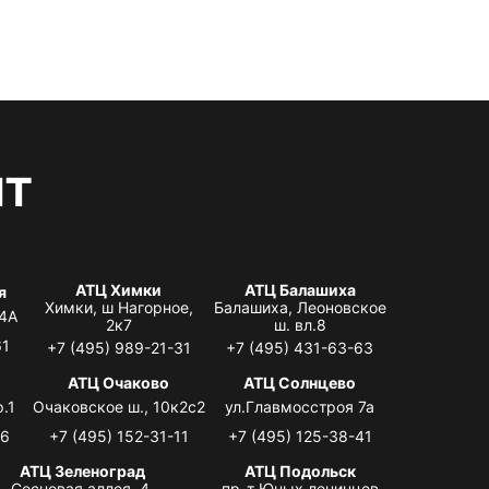
нт
АТЦ Химки
АТЦ Балашиха
я
Химки, ш Нагорное,
Балашиха, Леоновское
 4А
2к7
ш. вл.8
61
+7 (495) 989-21-31
+7 (495) 431-63-63
я
АТЦ Очаково
АТЦ Солнцево
.1
Очаковское ш., 10к2с2
ул.Главмосстроя 7а
06
+7 (495) 152-31-11
+7 (495) 125-38-41
АТЦ Зеленоград
АТЦ Подольск
Сосновая аллея, 4,
пр-т Юных ленинцев