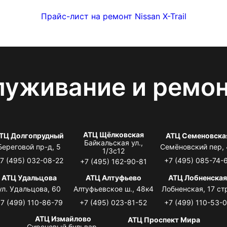
Прайс-лист на ремонт Nissan X-Trail
луживание и ремо
АТЦ Щёлковская
ТЦ Долгопрудный
АТЦ Семеновска
Байкальская ул.,
Береговой пр-д, 5
Семёновский пер,
1/3с12
7 (495) 032-08-22
+7 (495) 085-74-
+7 (495) 162-90-81
АТЦ Удальцова
АТЦ Алтуфьево
АТЦ Лобненска
ул. Удальцова, 60
Алтуфьевское ш., 48к4
Лобненская, 17 стр
7 (499) 110-86-79
+7 (495) 023-81-52
+7 (499) 110-53-
АТЦ Измайлово
АТЦ Проспект Мира
Сиреневый бульвар,