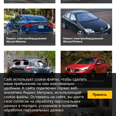
Ремонт электрооборудования
Ремонт электрооборудования
Nissan Maxima
Nissan Primera
Сайт использует cookie-файлы, чтобы сделать
Ремонт электрооборудования
Ремонт электрооборудования
ваше пребывание на нем максимально
Nissan Juke
Nissan Qashqai
удобным. К cайту подключен сервис веб-
аналитики Яндекс.Метрика, использующий
Принять
cookie-файлы
. Оставаясь на сайте, вы даете
свое
согласие на обработку персональных
данных
в порядке, указанном в
политике
обработки персональных данных