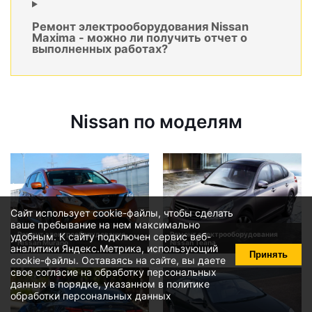
Ремонт электрооборудования Nissan
Maxima - можно ли получить отчет о
выполненных работах?
Nissan по моделям
Сайт использует cookie-файлы, чтобы сделать
ваше пребывание на нем максимально
Ремонт электрооборудования
Ремонт электрооборудования
удобным. К cайту подключен сервис веб-
Nissan Murano
Nissan Teana
аналитики Яндекс.Метрика, использующий
Принять
cookie-файлы
. Оставаясь на сайте, вы даете
свое
согласие на обработку персональных
данных
в порядке, указанном в
политике
обработки персональных данных