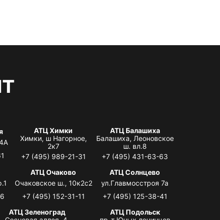
нт
АТЦ Химки
АТЦ Балашиха
я
Химки, ш Нагорное,
Балашиха, Леоновское
 4А
2к7
ш. вл.8
61
+7 (495) 989-21-31
+7 (495) 431-63-63
я
АТЦ Очаково
АТЦ Солнцево
.1
Очаковское ш., 10к2с2
ул.Главмосстроя 7а
06
+7 (495) 152-31-11
+7 (495) 125-38-41
АТЦ Зеленоград
АТЦ Подольск
Сосновая аллея, 4,
пр-т Юных ленинцев