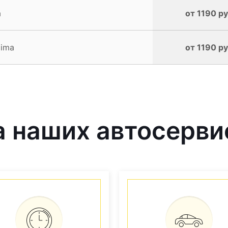
a
от 1190 ру
xima
от 1190 ру
 наших автосерви