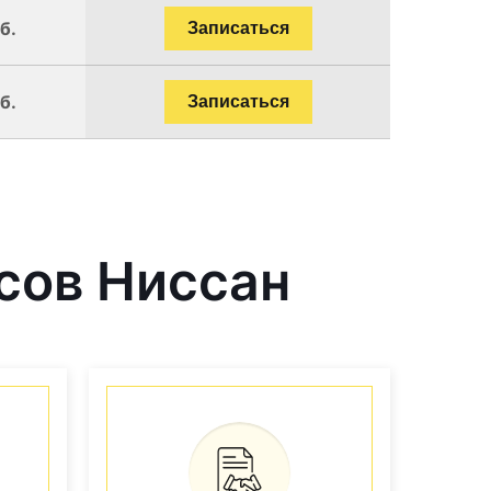
б.
Записаться
б.
Записаться
сов Ниссан