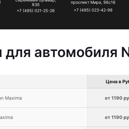
2
проспект Мира, 96с16
83б
+7 (495) 023-42-98
+7 (495) 021-25-26
 для автомобиля 
Цена в Ру
an Maxima
от 1190 ру
axima
от 1190 ру