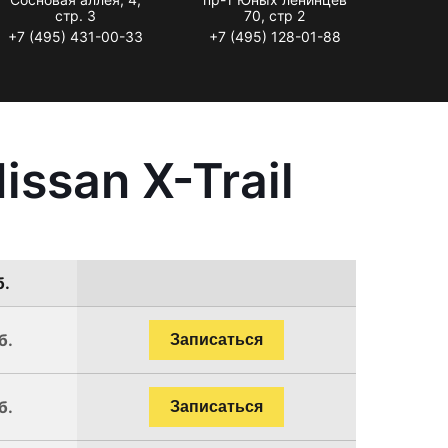
стр. 3
70, стр 2
+7 (495) 431-00-33
+7 (495) 128-01-88
ssan X-Trail
б.
б.
Записаться
б.
Записаться