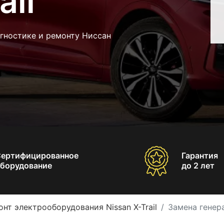
ail
гностике и ремонту Ниссан
Сертифицированное
Гарантия
борудование
до 2 лет
нт электрооборудования Nissan X-Trail
Замена генера