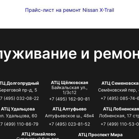
Прайс-лист на ремонт Nissan X-Trail
луживание и ремо
АТЦ Щёлковская
ТЦ Долгопрудный
АТЦ Семеновска
Байкальская ул.,
Береговой пр-д, 5
Семёновский пер,
1/3с12
7 (495) 032-08-22
+7 (495) 085-74-
+7 (495) 162-90-81
АТЦ Удальцова
АТЦ Алтуфьево
АТЦ Лобненска
ул. Удальцова, 60
Алтуфьевское ш., 48к4
Лобненская, 17 стр
7 (499) 110-86-79
+7 (495) 023-81-52
+7 (499) 110-53-
АТЦ Измайлово
АТЦ Проспект Мира
Сиреневый бульвар,