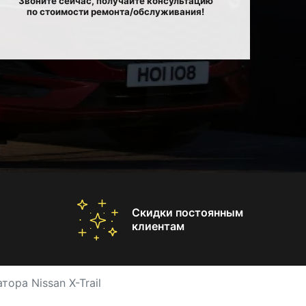
Звоните сейчас, получайте консультацию
по стоимости ремонта/обслуживания!
Скидки постоянным
клиентам
тора Nissan X-Trail