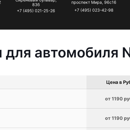
2
проспект Мира, 96с16
83б
+7 (495) 023-42-98
+7 (495) 021-25-26
 для автомобиля Ni
Цена в Ру
от 1190 ру
от 1190 ру