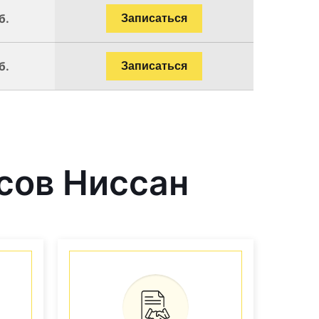
б.
Записаться
б.
Записаться
сов Ниссан