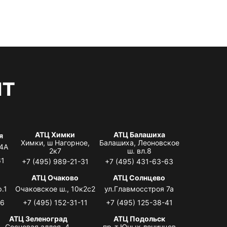
нт
АТЦ Химки
АТЦ Балашиха
я
Химки, ш Нагорное,
Балашиха, Леоновское
 4А
2к7
ш. вл.8
61
+7 (495) 989-21-31
+7 (495) 431-63-63
я
АТЦ Очаково
АТЦ Солнцево
.1
Очаковское ш., 10к2с2
ул.Главмосстроя 7а
06
+7 (495) 152-31-11
+7 (495) 125-38-41
АТЦ Зеленоград
АТЦ Подольск
Сосновая аллея, 4,
пр-т Юных ленинцев