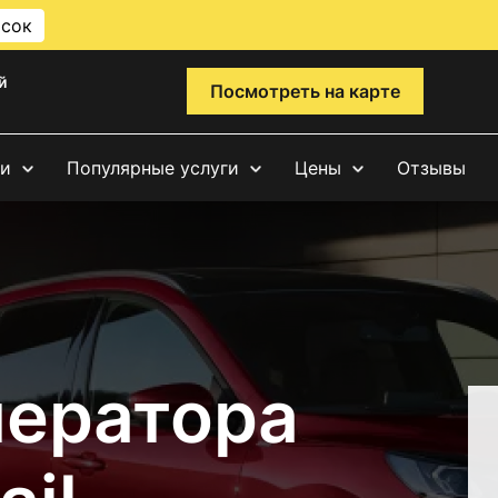
исок
й
Посмотреть на карте
ги
Популярные услуги
Цены
Отзывы
нератора