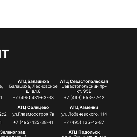
нт
АТЦ Балашиха
АТЦ Севастопольская
е,
Балашиха, Леоновское
Севастопольский пр-
ш. вл.8
кт, 95Б
31
+7 (495) 431-63-63
+7 (499) 653-72-12
АТЦ Солнцево
АТЦ Раменки
2с2
ул.Главмосстроя 7а
ул. Лобачевского, 114
1
+7 (495) 125-38-41
+7 (495) 135-42-87
 Зеленоград
АТЦ Подольск
вая аллея, 4,
пр-т Юных ленинцев