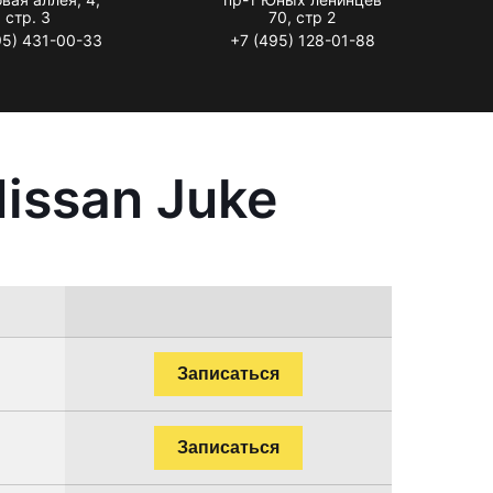
стр. 3
70, стр 2
95) 431-00-33
+7 (495) 128-01-88
issan Juke
Записаться
Записаться