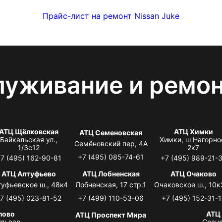
Прайс-лист на ремонт Nissan Juke
луживание и ремо
АТЦ Щёлковская
АТЦ Химки
АТЦ Семеновская
Байкальская ул.,
Химки, ш Нагорно
Семёновский пер, 4А
1/3с12
2к7
+7 (495) 085-74-61
7 (495) 162-90-81
+7 (495) 989-21-
АТЦ Алтуфьево
АТЦ Лобненская
АТЦ Очаково
туфьевское ш., 48к4
Лобненская, 17 стр.1
Очаковское ш., 10к
7 (495) 023-81-52
+7 (499) 110-53-06
+7 (495) 152-31-1
лово
АТЦ
АТЦ Проспект Мира
львар,
Сосно