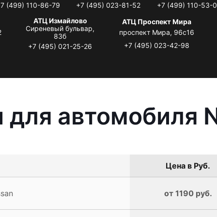
7 (499) 110-86-79
+7 (495) 023-81-52
+7 (499) 110-53-
АТЦ Измайлово
АТЦ Проспект Мира
Сиреневый бульвар,
2
проспект Мира, 96с16
83б
+7 (495) 023-42-98
+7 (495) 021-25-26
 для автомобиля N
Цена в Руб.
ssan
от 1190 руб.