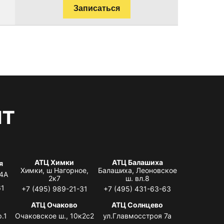
Записаться
нт
АТЦ Химки
АТЦ Балашиха
я
Химки, ш Нагорное,
Балашиха, Леоновское
 4А
2к7
ш. вл.8
61
+7 (495) 989-21-31
+7 (495) 431-63-63
я
АТЦ Очаково
АТЦ Солнцево
.1
Очаковское ш., 10к2с2
ул.Главмосстроя 7а