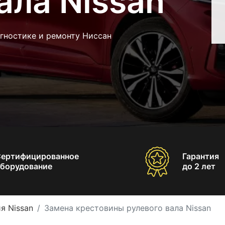
ала Nissan
гностике и ремонту Ниссан
Сертифицированное
Гарантия
борудование
до 2 лет
я Nissan
Замена крестовины рулевого вала Nissan