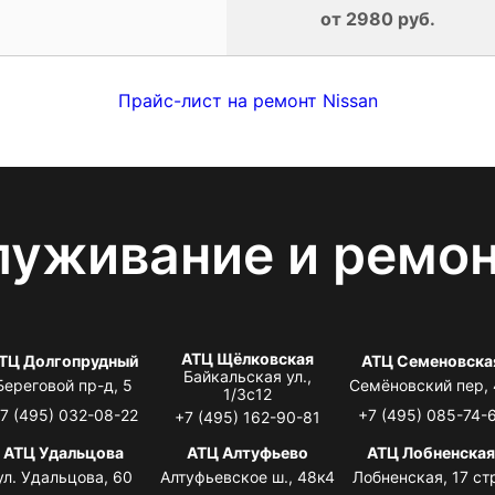
от 2980 руб.
Прайс-лист на ремонт Nissan
луживание и ремо
АТЦ Щёлковская
ТЦ Долгопрудный
АТЦ Семеновска
Байкальская ул.,
Береговой пр-д, 5
Семёновский пер,
1/3с12
7 (495) 032-08-22
+7 (495) 085-74-
+7 (495) 162-90-81
АТЦ Удальцова
АТЦ Алтуфьево
АТЦ Лобненска
ул. Удальцова, 60
Алтуфьевское ш., 48к4
Лобненская, 17 стр