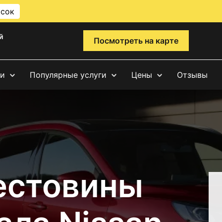
исок
й
Посмотреть на карте
ги
Популярные услуги
Цены
Отзывы
естовины